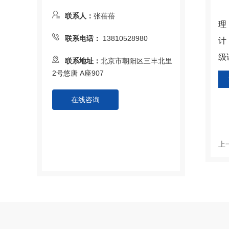
北
联系人：
张蓓蓓
理
联系电话：
13810528980
计
级
联系地址：
北京市朝阳区三丰北里
2号悠唐 A座907
在线咨询
上