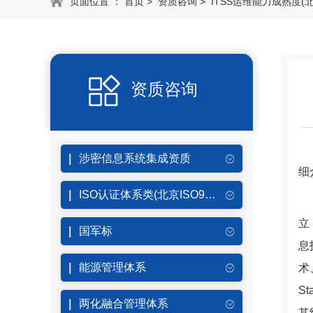
页面位置 ：
首页
>
资质咨询
>
ITSS运维能力成熟度(北
资质咨询
涉密信息系统集成资质
细
ISO认证体系类(北京ISO9001认证)
立
国军标
息
能源管理体系
术
S
两化融合管理体系
其