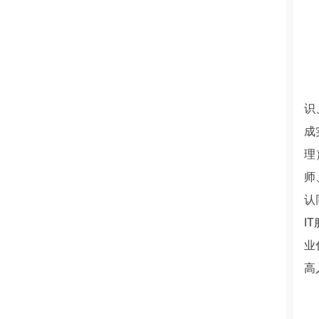
识
成
理
师
认
I
业
高