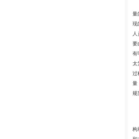
量
现
人
要
有
太
过
量
规
构