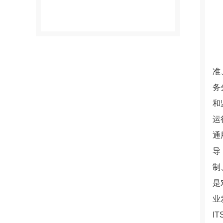
准
务
和
运
通
导
制
是
业
I