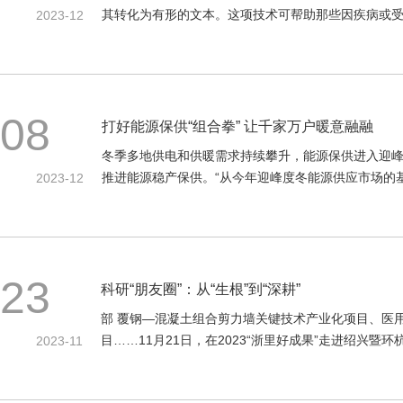
其转化为有形的文本。这项技术可帮助那些因疾病或
2023-12
08
打好能源保供“组合拳” 让千家万户暖意融融
冬季多地供电和供暖需求持续攀升，能源保供进入迎
推进能源稳产保供。“从今年迎峰度冬能源供应市场的
2023-12
23
科研“朋友圈”：从“生根”到“深耕”
部 覆钢—混凝土组合剪力墙关键技术产业化项目、医
目……11月21日，在2023“浙里好成果”走进绍兴暨
2023-11