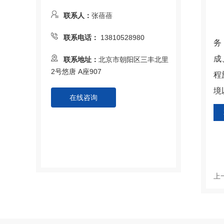
联系人：
张蓓蓓
西
联系电话：
13810528980
务
成
联系地址：
北京市朝阳区三丰北里
2号悠唐 A座907
程
境
在线咨询
上