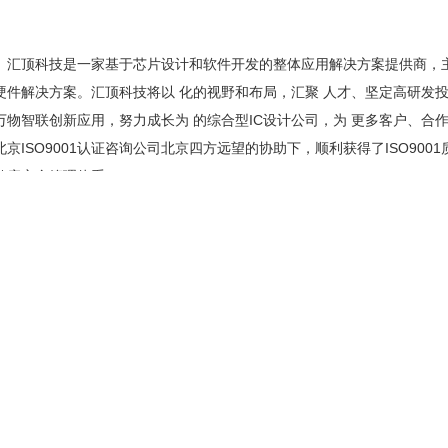
顶科技是一家基于芯片设计和软件开发的整体应用解决方案提供商，主
硬件解决方案。汇顶科技将以 化的视野和布局，汇聚 人才、坚定高研发
万物智联创新应用，努力成长为 的综合型IC设计公司，为 更多客户、合
北京ISO9001认证咨询公司北京四方远望的协助下，顺利获得了ISO9001质
健康安全管理体系！
本文标签：
一篇：
北京慕沁科技发展有限公司