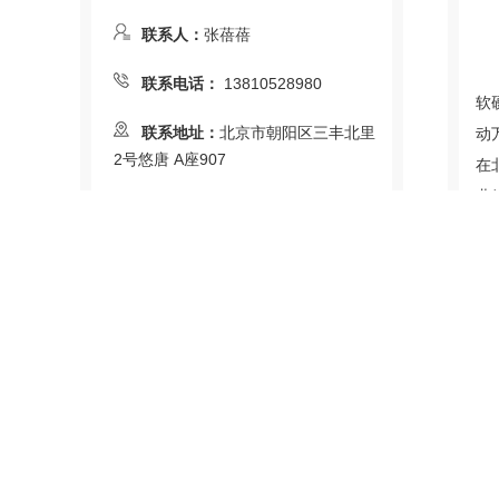
联系人：
张蓓蓓
汇
联系电话：
13810528980
软
联系地址：
北京市朝阳区三丰北里
动
2号悠唐 A座907
在
业
在线咨询
上